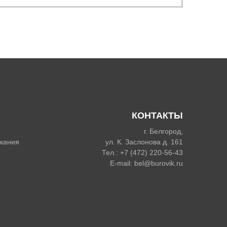
КОНТАКТЫ
г. Белгород,
скания
ул. К. Заслонова д. 161
Тел.:
+7 (472) 220-56-43
E-mail:
bel@burovik.ru