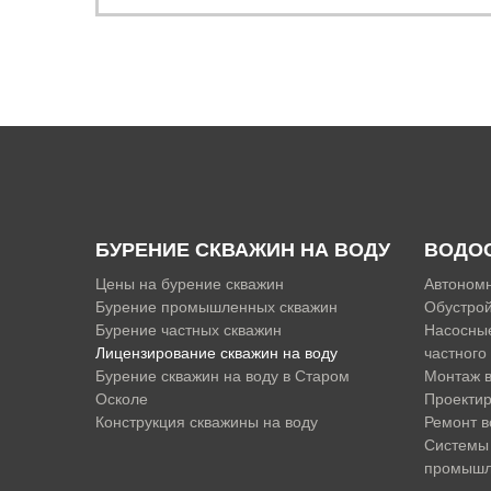
БУРЕНИЕ СКВАЖИН НА ВОДУ
ВОДО
Цены на бурение скважин
Автоном
Бурение промышленных скважин
Обустрой
Бурение частных скважин
Насосные
Лицензирование скважин на воду
частного
Бурение скважин на воду в Старом
Монтаж 
Осколе
Проекти
Конструкция скважины на воду
Ремонт 
Системы
промышл