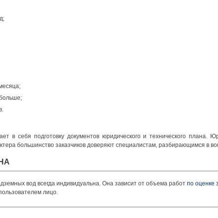
д;
месяца;
 больше;
в.
ет в себя подготовку документов юридического и технического плана. Ю
актера большинство заказчиков доверяют специалистам, разбирающимся в воп
НА
дземных вод всегда индивидуальна. Она зависит от объема работ
по оценке 
пользователем лицо.